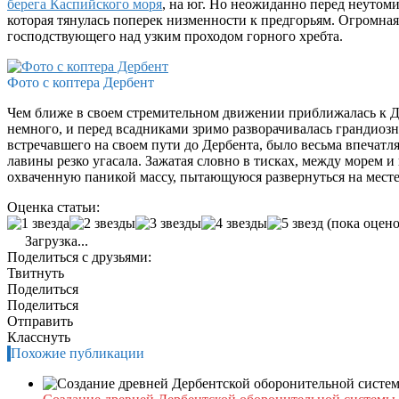
берега Каспийского моря
, на юг. Но неожиданно перед неутом
которая тянулась поперек низменности к предгорьям. Огромная
господствующего над узким проходом горного хребта.
Фото с коптера Дербент
Чем ближе в своем стремительном движении приближалась к Д
немного, и перед всадниками зримо разворачивалась грандиоз
встречавшего на своем пути до Дербента, было весьма впеча
лавины резко угасала. Зажатая словно в тисках, между морем 
охваченную паникой массу, пытающуюся развернуться на месте
Оценка статьи:
(пока оцено
Загрузка...
Поделиться с друзьями:
Твитнуть
Поделиться
Поделиться
Отправить
Класснуть
Похожие публикации