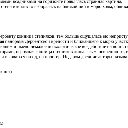
имыми всадниками на горизонте появлялась странная картина, 
 стена извилисто взбиралась на ближайший к морю холм, обвива
ербенту конница степняков, тем больше ощущалась ею неприст
ная панорама Дербентской крепости и ближайшего к морю участк
тляющим и имело немалое психологическое воздействие на воин
и горами, огромная конница степняков лишалась маневренности,
 и вырваться назад, на простор. Недаром древние авторы назыв
к нет)