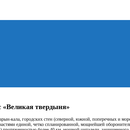
с «Великая твердыня»
рын-кала, городских стен (северной, южной, поперечных и морс
 частями единой, четко спланированной, мощнейшей оборонител
) протяженностью более 40 км, мощной цитадели, защищенного г