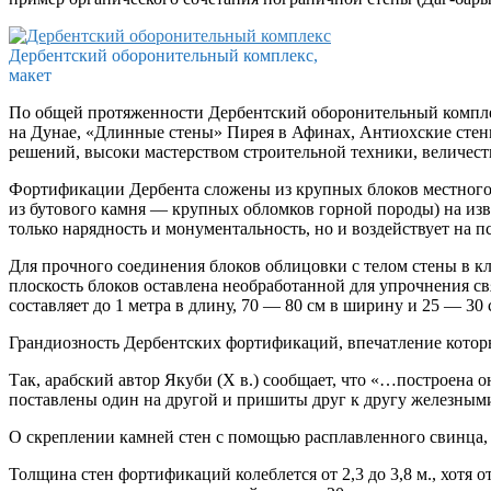
Дербентский оборонительный комплекс,
макет
По общей протяженности Дербентский оборонительный комплек
на Дунае, «Длинные стены» Пирея в Афинах, Антиохские стен
решений, высоки мастерством строительной техники, величес
Фортификации Дербента сложены из крупных блоков местного 
из бутового камня — крупных обломков горной породы) на изв
только нарядность и монументальность, но и воздействует на 
Для прочного соединения блоков облицовки с телом стены в к
плоскость блоков оставлена необработанной для упрочнения свя
составляет до 1 метра в длину, 70 — 80 см в ширину и 25 — 30 
Грандиозность Дербентских фортификаций, впечатление котор
Так, арабский автор Якуби (X в.) сообщает, что «…построена он
поставлены один на другой и пришиты друг к другу железным
О скреплении камней стен с помощью расплавленного свинца, 
Толщина стен фортификаций колеблется от 2,3 до 3,8 м., хотя