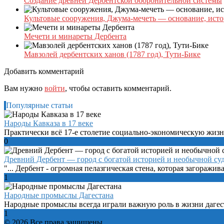
Создание древней Дербентской оборонительной системы
Культовые сооружения, Джума-мечеть — основание, исто
Мечети и минареты Дербента
Мавзолей дербентских ханов (1787 год), Тути-Бике
Добавить комментарий
Вам нужно
войти
, чтобы оставить комментарий.
Популярные статьи
Народы Кавказа в 17 веке
Практически всё 17-е столетие социально-экономическую жизнь
0
Древний Дербент — город с богатой историей и необычной су
"... Дербент - огромная пелазгическая стена, которая загоражива
1
Народные промыслы Дагестана
Народные промыслы всегда играли важную роль в жизни дагест
1
© 2026 Все права защищены.