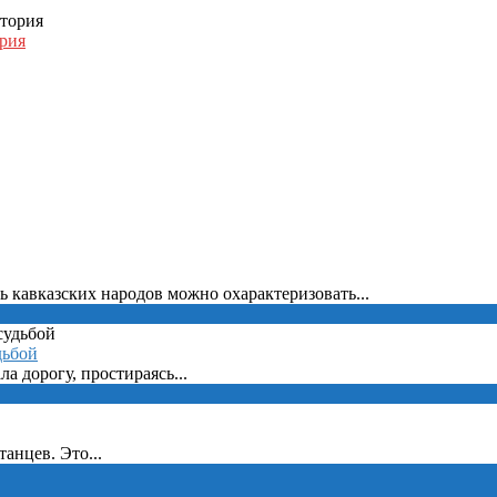
рия
 кавказских народов можно охарактеризовать...
дьбой
ла дорогу, простираясь...
анцев. Это...