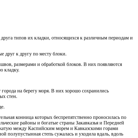
 друга типов их кладки, относящихся к различным периодам и
е друг к другу по месту блоки.
 швов, размерами и обработкой блоков. В них появляются
ю кладку.
 города на берегу моря. В них хорошо сохранились
ых стен.
е.
тельная конница которых беспрепятственно проносилась по
ьческие районы и богатые страны Закавказья и Передней
ажатую между Каспийским морем и Кавказскими горами
ой полупустынная степь сужалась и уходила вдаль, вдоль