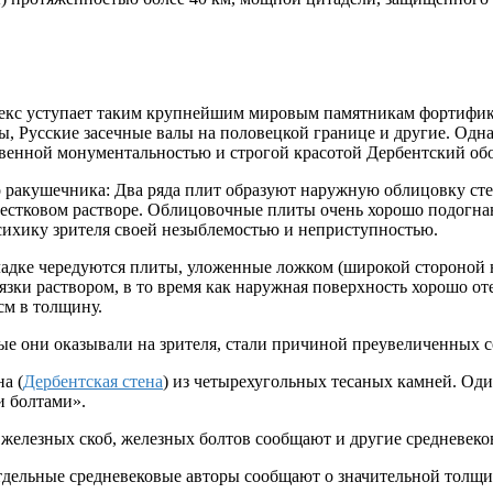
с уступает таким крупнейшим мировым памятникам фортификаци
ы, Русские засечные валы на половецкой границе и другие. Од
твенной монументальностью и строгой красотой Дербентский об
ракушечника: Два ряда плит образуют наружную облицовку стен
естковом растворе. Облицовочные плиты очень хорошо подогнаны
психику зрителя своей незыблемостью и неприступностью.
ладке чередуются плиты, уложенные ложком (широкой стороной 
зки раствором, в то время как наружная поверхность хорошо оте
см в толщину.
ые они оказывали на зрителя, стали причиной преувеличенных 
а (
Дербентская стена
) из четырехугольных тесаных камней. Оди
и болтами».
железных скоб, железных болтов сообщают и другие средневеко
 отдельные средневековые авторы сообщают о значительной толщи