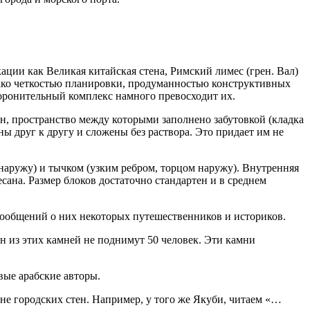
и как Великая китайская стена, Римский лимес (грен. Вал)
нако четкостью планировки, продуманностью конструктивных
оронительный комплекс намного превосходит их.
, пространство между которыми заполнено забутовкой (кладка
 друг к другу и сложены без раствора. Это придает им не
наружу) и тычком (узким ребром, торцом наружу). Внутренняя
сана. Размер блоков достаточно стандартен и в среднем
сообщений о них некоторых путешественников и историков.
н из этих камней не поднимут 50 человек. Эти камни
вые арабские авторы.
не городских стен. Например, у того же Якуби, читаем «…