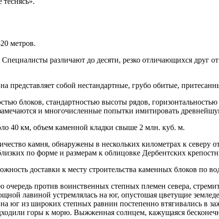
е теснясь».
-20 метров.
 Специалисты различают до десяти, резко отличающихся друг от
а представляет собой нестандартные, грубо обитые, притесанны
остью блоков, стандартностью высоты рядов, горизонтальностью
ке замечаются и многочисленные попытки имитировать древнейшу
 40 км, объем каменной кладки свыше 2 млн. куб. м.
чество камня, обнаружены в нескольких километрах к северу от
лизких по форме и размерам к облицовке Дербентских крепостн
жность доставки к месту строительства каменных блоков по вод
ю очередь против воинственных степных племен севера, стреми
ой лавиной устремлялась на юг, опустошая цветущие земледел
на юг из широких степных равнин постепенно втягивались в з
дходили горы к морю. Выжженная солнцем, кажущаяся бесконечн