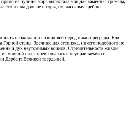
— прямо из пучины моря вырастала мощная каменная громада,
ла его и шла дальше в горы, по высокому гребню
упность неожиданно возникшей перед ними преграды. Еще
а Горной стены. Зрелище для степняка, ничего подобного не
ственный дух неутомимых воинов. Стремительность живой
 и из мощной силы превращалась в неуправляемую и
али Дербент Великой твердыней.