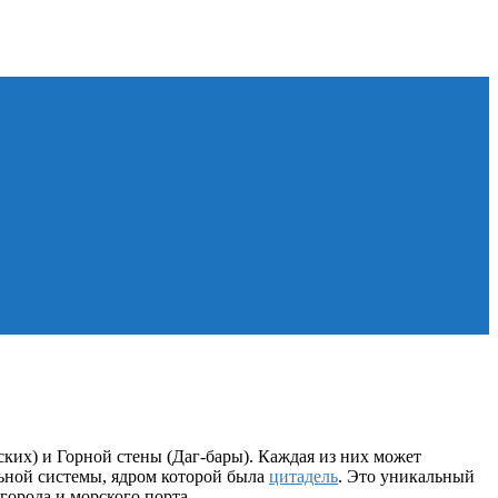
ких) и Горной стены (Даг-бары). Каждая из них может
ьной системы, ядром которой была
цитадель
. Это уникальный
орода и морского порта.