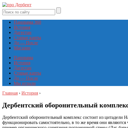
Панорама 360
История
Дагестан
Старые карты
До — После
Магазин
Панорама
История
Дагестан
Старые карты
До — После
Мы играли
Главная
›
История
›
Дербентский оборонительный комплек
Дербентский оборонительный комплекс состоит из цитадели На
функционировать самостоятельно, в то же время они являются
пример органического сочетания пограничной стены (Даг-бары