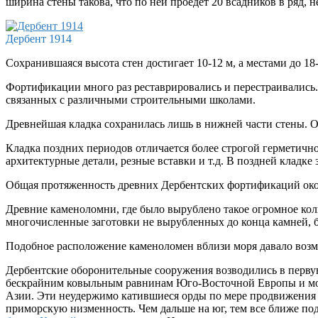
ширина стены такова, что по ней проедет 20 всадников в ряд, н
Дербент 1914
Сохранившаяся высота стен достигает 10-12 м, а местами до 18
Фортификации много раз реставрировались и перестраивались.
связанных с различными строительными школами.
Древнейшая кладка сохранилась лишь в нижней части стены. Он
Кладка поздних периодов отличается более строгой герметичн
архитектурные детали, резные вставки и т.д. В поздней клад
Общая протяженность древних Дербентских фортификаций около
Древние каменоломни, где было вырублено такое огромное коли
многочисленные заготовки не вырубленных до конца камней, б
Подобное расположение каменоломен вблизи моря давало возмо
Дербентские оборонительные сооружения возводились в перву
бескрайним ковыльным равнинам Юго-Восточной Европы и мощн
Азии. Эти неудержимо катившиеся орды по мере продвижения 
приморскую низменность. Чем дальше на юг, тем все ближе по