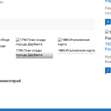
Ка
Раз
гос
0
16
Йоде
Ро
1796 План осады
1885 Итальянская карта
города Дербента
Кру
Иса
1
омментарий.