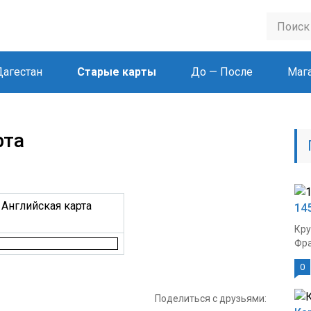
Дагестан
Старые карты
До — После
Маг
рта
 Английская карта
14
Кру
Фра
0
Поделиться с друзьями: