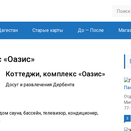
Дагестан
Старые карты
До — После
Мага
 «Оазис»
Коттеджи, комплекс «Оазис»
Досуг и развлечения Дербента
Па
Отд
Миг
77-
ом сауна, бассейн, телевизор, кондиционер,
3
.