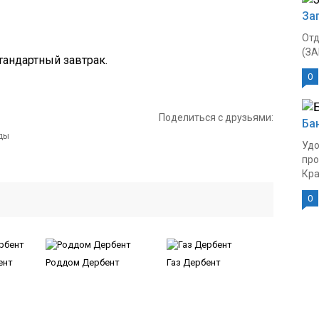
За
Отд
(ЗА
тандартный завтрак.
0
Поделиться с друзьями:
Ба
Удо
про
Кра
0
ент
Роддом Дербент
Газ Дербент