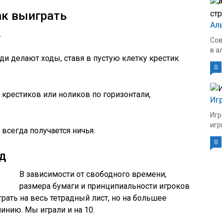
ак выиграть
Ал
.
Сов
в а
ди делают ходы, ставя в пустую клетку крестик
0
 крестиков или ноликов по горизонтали,
Иг
Игр
игр
всегда получается ничья.
0
д
В зависимости от свободного времени,
размера бумаги и принципиальности игроков
рать на весь тетрадный лист, но на большее
инию. Мы играли и на 10.