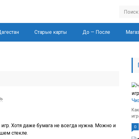
Дагестан
Старые карты
До — После
Мага
ть
Чи
Как
игр
игр. Хотя даже бумага не всегда нужна. Можно и
0
вшем стекле.