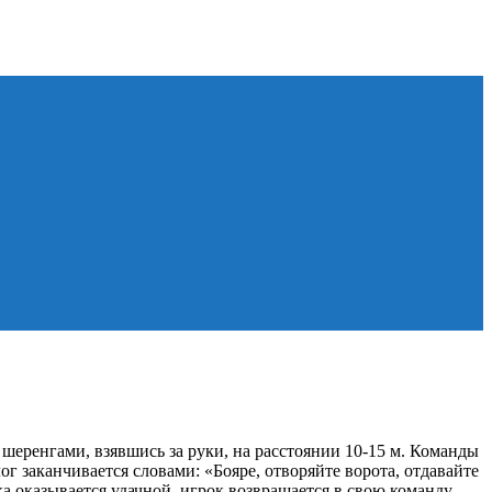
 шеренгами, взявшись за руки, на расстоянии 10-15 м. Команды
г заканчивается словами: «Бояре, отворяйте ворота, отдавайте
а оказывается удачной, игрок возвращается в свою команду,