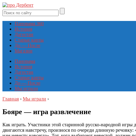
Панорама 360
История
Дагестан
Старые карты
До — После
Магазин
Панорама
История
Дагестан
Старые карты
До — После
Мы играли
Главная
›
Мы играли
›
Бояре — игра развлечение
Как играть. Участники этой старинной русско-народной игры д
двигаются навстречу, произнося по очереди длинную речовку: 
нам невесту навсегда». Тот, кого выбирают невестой, должен п