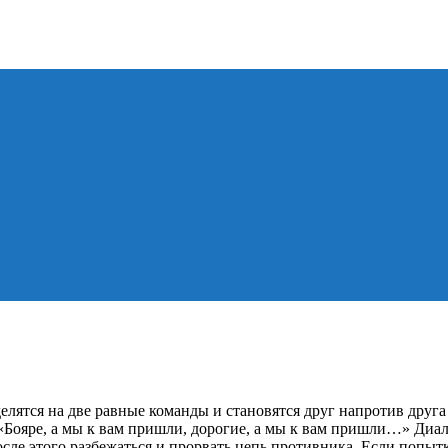
елятся на две равные команды и становятся друг напротив друга
«Бояре, а мы к вам пришли, дорогие, а мы к вам пришли…» Диало
осле этого разбежаться и прорвать цепь противника. Если попытк