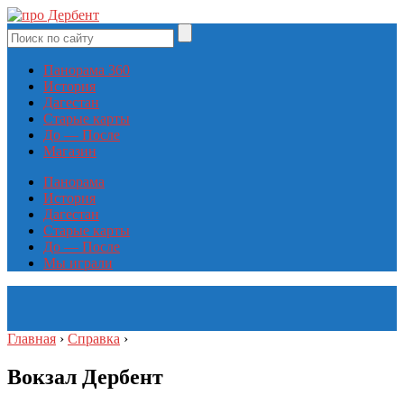
Панорама 360
История
Дагестан
Старые карты
До — После
Магазин
Панорама
История
Дагестан
Старые карты
До — После
Мы играли
Главная
›
Справка
›
Вокзал Дербент