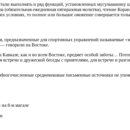
тали выполнять и ряд функций, установленных мусульманину ша
 (обязательная ежедневная пятиразовая молитва), чтение Корана
их условиях, то полное или большое омовение совершается тольк
, предназначенные для спортивных упражнений называемые «зор
 — говорили на Boстоке.
Кавказе, как и во всем Востоке, предмет особой заботы… Потому
 встречи и дружеской беседы с приятелями, для встречи и разгов
. Многочисленные средневековые письменные источники не упом
 на 8-м магале
ти