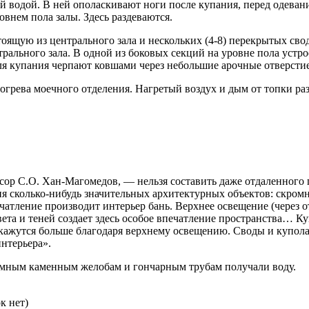
ой водой. В ней ополаскивают ноги после купания, перед одеван
внем пола залы. Здесь раздеваются.
стоящую из центрального зала и нескольких (4-8) перекрытых св
трального зала. В одной из боковых секций на уровне пола устро
ля купания черпают ковшами через небольшие арочные отверстие
богрева моечного отделения. Нагретый воздух и дым от топки р
ор С.О. Хан-Магомедов, — нельзя составить даже отдаленного п
 сколько-нибудь значительных архитектурных объектов: скромны
атление производит интерьер бань. Верхнее освещение (через о
та и теней создает здесь особое впечатление пространства… Ку
кажутся больше благодаря верхнему освещению. Своды и купола н
интерьера».
земным каменным желобам и гончарным трубам получали воду.
к нет)