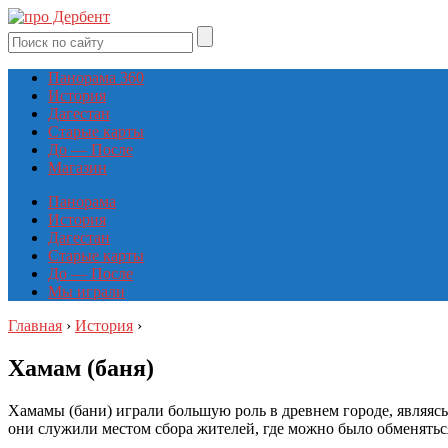
Панорама 360
История
Дагестан
Старые карты
До — После
Магазин
Панорама
История
Дагестан
Старые карты
До — После
Мы играли
Главная
›
История
›
Хамам (баня)
Хамамы (бани) играли большую роль в древнем городе, являяс
они служили местом сбора жителей, где можно было обменяться