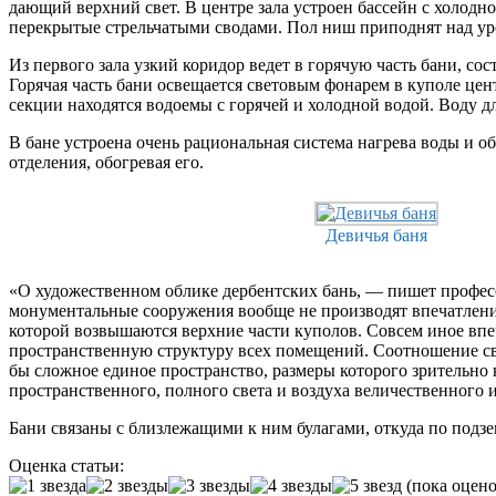
дающий верхний свет. В центре зала устроен бассейн с холодн
перекрытые стрельчатыми сводами. Пол ниш приподнят над уро
Из первого зала узкий коридор ведет в горячую часть бани, со
Горячая часть бани освещается световым фонарем в куполе цен
секции находятся водоемы с горячей и холодной водой. Воду д
В бане устроена очень рациональная система нагрева воды и о
отделения, обогревая его.
Девичья баня
«О художественном облике дербентских бань, — пишет професс
монументальные сооружения вообще не производят впечатления
которой возвышаются верхние части куполов. Совсем иное впеч
пространственную структуру всех помещений. Соотношение све
бы сложное единое пространство, размеры которого зрительно 
пространственного, полного света и воздуха величественного 
Бани связаны с близлежащими к ним булагами, откуда по под
Оценка статьи:
(пока оцено