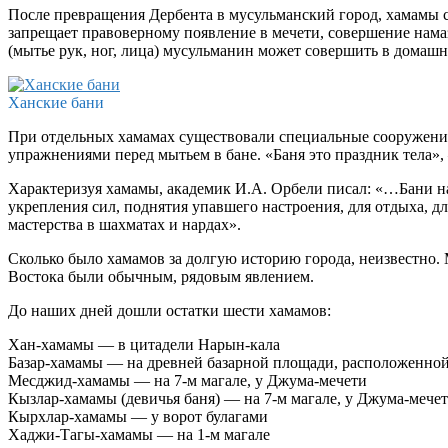
После превращения Дербента в мусульманский город, хамамы с
запрещает правоверному появление в мечети, совершение намаза
(мытье рук, ног, лица) мусульманин может совершить в домашн
Ханские бани
При отдельных хамамах существовали специальные сооружения
упражнениями перед мытьем в бане. «Баня это праздник тела»,
Характеризуя хамамы, академик И.А. Орбели писал: «…Бани на 
укрепления сил, поднятия упавшего настроения, для отдыха, для
мастерства в шахматах и нардах».
Сколько было хамамов за долгую историю города, неизвестно
Востока были обычным, рядовым явлением.
До наших дней дошли остатки шести хамамов:
Хан-хамамы — в цитадели Нарын-кала
Базар-хамамы — на древней базарной площади, расположенной
Месджид-хамамы — на 7-м магале, у Джума-мечети
Кызлар-хамамы (девичья баня) — на 7-м магале, у Джума-мече
Кырхлар-хамамы — у ворот булагами
Хаджи-Тагы-хамамы — на 1-м магале