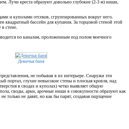
ием. Лучи креста образуют довольно глубокие (2-3 м) ниши,
одами и куполами отсеков, сгруппированных вокруг него.
ен квадратный бассейн для купания. За торцовой стеной этой
 в стене.
азводится по каналам, проложенным под полом моечного
Девичья баня
редставления, не побывав в их интерьере. Снаружи эти
й портал, глухие невысокие стены и плоская кровля, над
тверстия в сводах и куполах) четко выявляет общую
пола, своды, арки, арочные ниши в совокупности образуют как
е только не давят, но как бы парят, создавая ощущение