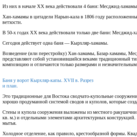
Из них в начале XX века действовали 4 бани: Месджид-хама
Хан-хамамы в цитадели Нарын-кала в 1806 году расположенным
ветхости.
В 50-х годах XX века действовали только две бани: Месджид-
Сегодня действует одна баня — Кырхляр-хамамы.
Возведение (или перестройку) Хан-хамамы, Базар-хамамы, М
представляют собой установившийся веками традиционный тип
композицию и отличаются только размерами и незначительным
Баня у ворот Кырхляр-капы. XVII в. Разрез
и план.
Это традиционные для Востока сводчато-купольные сооружения,
хорошо продуманной системой сводов и куполов, которые со
Стены и купола сооружения выложены из местного ракушечник
кв. м.) и отдельными элементами архитектурных конструкций. Б
мытья.
Холодное отделение, как правило, крестообразной формы. Квад