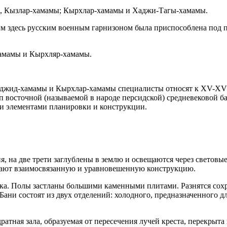
мы, Кызлар-хамамы; Кырхлар-хамамы и Хаджи-Тагы-хамамы.
 здесь русским военным гарнизоном была приспособлена под по
хамамы и Кырхляр-хамамы.
есджид-хамамы и Кырхлар-хамамы специалисты относят к XV-XV
 восточной (называемой в народе персидской) средневековой 
и элементами планировки и конструкции.
 на две трети заглублены в землю и освещаются через световые
здают взаимосвязанную и уравновешенную конструкцию.
а. Полы застланы большими каменными плитами. Разнятся сохра
ани состоят из двух отделений: холодного, предназначенного дл
ратная зала, образуемая от пересечения лучей креста, перекры