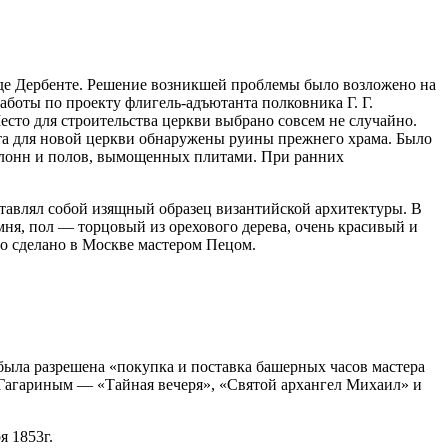
оде Дербенте. Решение возникшей проблемы было возложено на
аботы по проекту флигель-адъютанта полковника Г. Г.
есто для строительства церкви выбрано совсем не случайно.
та для новой церкви обнаружены руины прежнего храма. Было
колонн и полов, вымощенных плитами. При ранних
ставлял собой изящный образец византийской архитектуры. В
мня, пол — торцовый из орехового дерева, очень красивый и
ло сделано в Москве мастером Пецом.
 была разрешена «покупка и поставка башерных часов мастера
. Гагариным — «Тайная вечеря», «Святой архангел Михаил» и
я 1853г.