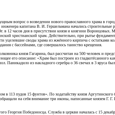
асущным вопрос о возведении нового православного храма в гор
 инженера капитана В. И. Гершельмана начались строительные р
г. в 12 часов дня в присутствии князя и княгини Воронцовых. М
анский христианский храм. Действительно, при рытье фундамен
очти уцелевшие своды храма из жжённого кирпича с остатками 
дания с бассейнами, где совершалось таинство крещения.
ковника князя Гагарина, был рассчитан на 500 человек и пред
дующее его описание: «Храм был построен из гладкотёсанного ка
ол. Паникадило из накладного серебра о 36 свечах в 3 яруса бы
ом в 113 пудов 15 фунтов». По ходатайству князя Аргутинского
обращали на себя внимание три иконы, написанные князем Г. Г
ого Георгия Победоносца. Служба в церкви началась с 15 декабр