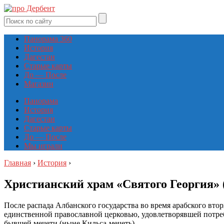
Панорама 360
История
Дагестан
Старые карты
До — После
Магазин
Панорама
История
Дагестан
Старые карты
До — После
Мы играли
Главная
›
История
›
Христианский храм «Святого Георгия» (
После распада Албанского государства во время арабского вто
единственной православной церковью, удовлетворявшей потреб
бывшей мечети (ныне Кильса-мечеть).