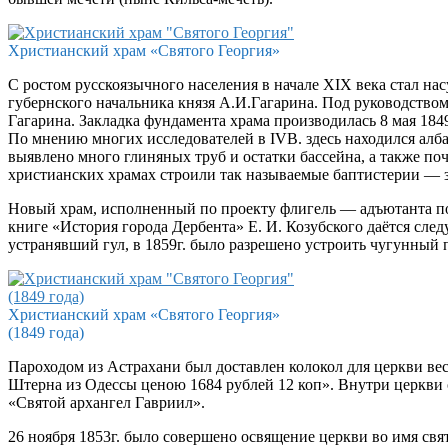
Христианский храм «Святого Георгия»
С ростом русскоязычного населения в начале ХIХ века стал н
губернского начальника князя А.И.Гагарина. Под руководством
Гагарина. Закладка фундамента храма производилась 8 мая 1849
По мнению многих исследователей в IVB. здесь находился алб
выявлено много глиняных труб и остатки бассейна, а также п
христианских храмах строили так называемые баптистерии — з
Новый храм, исполненный по проекту флигель — адъютанта пол
книге «История города Дербента» Е. И. Козубского даётся сле
устранявший гул, в 1859г. было разрешено устроить чугунный п
Христианский храм «Святого Георгия»
(1849 года)
Пароходом из Астрахани был доставлен колокол для церкви вес
Штерна из Одессы ценою 1684 рублей 12 коп». Внутри церкви 
«Святой архангел Гавриил».
26 ноября 1853г. было совершено освящение церкви во имя свят