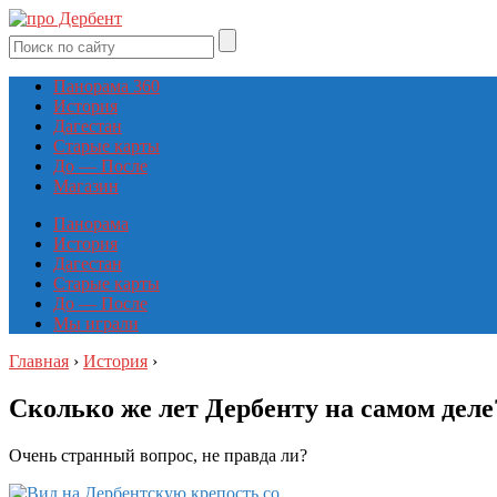
Панорама 360
История
Дагестан
Старые карты
До — После
Магазин
Панорама
История
Дагестан
Старые карты
До — После
Мы играли
Главная
›
История
›
Сколько же лет Дербенту на самом деле
Очень странный вопрос, не правда ли?