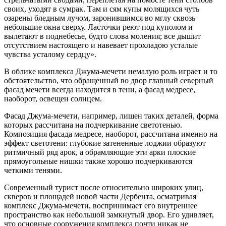
своих, уходят в сумрак. Там и сям купы молящихся чуть
озарены бледным лучом, заронившимся во мглу сквозь
небольшие окна сверху. Ласточки реют под куполом и
вылетают в поднебесье, будто слова моления; все дышит
отсутствием настоящего и навевает прохладою усталые
чувства усталому сердцу».
В облике комплекса Джума-мечети немалую роль играет и то
обстоятельство, что обращенный во двор главный северный
фасад мечети всегда находится в тени, а фасад медресе,
наоборот, освещен солнцем.
Фасад Джума-мечети, например, лишен таких деталей, форма
которых рассчитана на подчеркивание светотенью.
Композиция фасада медресе, наоборот, рассчитана именно на
эффект светотени: глубокие затененные лоджии образуют
ритмичный ряд арок, а обрамляющие эти арки плоские
прямоугольные нишки также хорошо подчеркиваются
четкими тенями.
Современный турист после относительно широких улиц,
скверов и площадей новой части Дербента, осматривая
комплекс Джума-мечети, воспринимает его внутреннее
пространство как небольшой замкнутый двор. Его удивляет,
что основные сооружения комплекса почти никак не