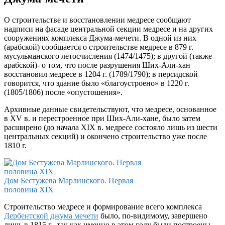
О строительстве и восстановлении медресе сообщают
надписи на фасаде центральной секции медресе и на других
сооружениях комплекса Джума-мечети. В одной из них
(арабской) сообщается о строительстве медресе в 879 г.
мусульманского летосчисления (1474/1475); в другой (также
арабской)- о том, что после разрушения Ших-Али-хан
восстановил медресе в 1204 г. (1789/1790); в персидской
говорится, что здание было «благоустроено» в 1220 г.
(1805/1806) после «опустошения».
Архивные данные свидетельствуют, что медресе, основанное
в XV в. и перестроенное при Ших-Али-хане, было затем
расширено (до начала XIX в. медресе состояло лишь из шести
центральных секций) и окончено строительство уже после
1810 г.
Дом Бестужева Марлинского. Первая
половина XIX
Строительство медресе и формирование всего комплекса
Дербентской джума мечети
было, по-видимому, завершено
лишь в 1815 г., так как именно в этом году были построены