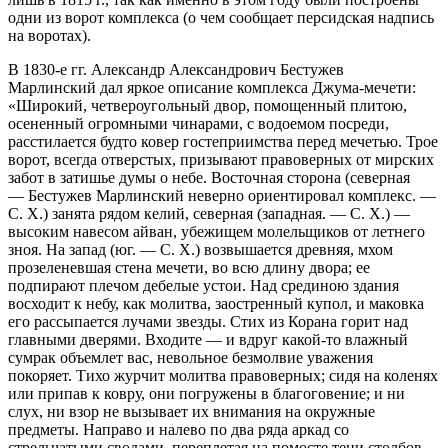
одни из ворот комплекса (о чем сообщает персидская надпись
на воротах).
В 1830-е гг. Александр Александрович Бестужев
Марлинский дал яркое описание комплекса Джума-мечети:
«Широкий, четвероугольный двор, помощенный плитою,
осененный огромными чинарами, с водоемом посреди,
расстилается будто ковер гостеприимства перед мечетью. Трое
ворот, всегда отверстых, призывают правоверных от мирских
забот в затишье думы о небе. Восточная сторона (северная
— Бестужев Марлинский неверно ориентировал комплекс. —
С. X.) занята рядом келий, северная (западная. — С. X.) —
высоким навесом айван, убежищем молельщиков от летнего
зноя. На запад (юг. — С. X.) возвышается древняя, мхом
прозеленевшая стена мечети, во всю длину двора; ее
подпирают плечом дебелые устои. Над срединою здания
восходит к небу, как молитва, заостренный купол, и маковка
его рассыпается лучами звезды. Стих из Корана горит над
главными дверями. Входите — и вдруг какой-то влажный
сумрак объемлет вас, невольное безмолвие уважения
покоряет. Тихо журчит молитва правоверных; сидя на коленях
или припав к ковру, они погружены в благоговение; и ни
слух, ни взор не вызывает их внимания на окружные
предметы. Направо и налево по два ряда аркад со
стрельчатыми сводами, переплетая на помосте тени столбов