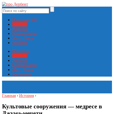
Панорама 360
История
Дагестан
Старые карты
До — После
Магазин
Панорама
История
Дагестан
Старые карты
До — После
Мы играли
Главная
›
История
›
Культовые сооружения — медресе в
Джума-мечети