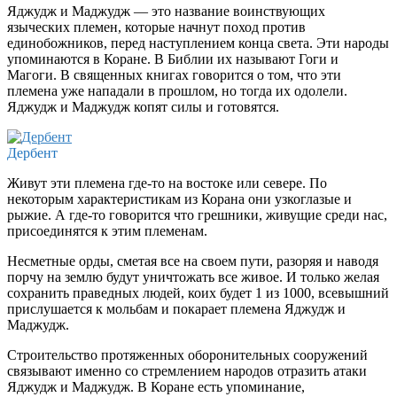
Яджудж и Маджудж — это название воинствующих
языческих племен, которые начнут поход против
единобожников, перед наступлением конца света. Эти народы
упоминаются в Коране. В Библии их называют Гоги и
Магоги. В священных книгах говорится о том, что эти
племена уже нападали в прошлом, но тогда их одолели.
Яджудж и Маджудж копят силы и готовятся.
Дербент
Живут эти племена где-то на востоке или севере. По
некоторым характеристикам из Корана они узкоглазые и
рыжие. А где-то говорится что грешники, живущие среди нас,
присоединятся к этим племенам.
Несметные орды, сметая все на своем пути, разоряя и наводя
порчу на землю будут уничтожать все живое. И только желая
сохранить праведных людей, коих будет 1 из 1000, всевышний
прислушается к мольбам и покарает племена Яджудж и
Маджудж.
Строительство протяженных оборонительных сооружений
связывают именно со стремлением народов отразить атаки
Яджудж и Маджудж. В Коране есть упоминание,