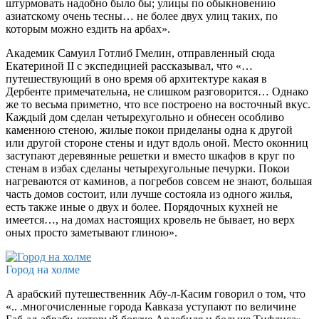
штурмовать надобно было бы; улицы по обыкновению
азиатскому очень тесны… не более двух улиц таких, по
которым можно ездить на арбах».
Академик Самуил Готлиб Гмелин, отправленный сюда
Екатериной II с экспедицией рассказывал, что «…
путешествующий в оно время об архитектуре какая в
Дербенте примечательна, не слишком разговорится… Однако
же то весьма приметно, что все построено на восточный вкус.
Каждый дом сделан четырехугольно и обнесен особливо
каменною стеною, жилые покои приделаны одна к другой
или другой стороне стены и идут вдоль оной. Место оконниц
заступают деревянные решетки и вместо шкафов в круг по
стенам в избах сделаны четырехугольные печурки. Покои
нагреваются от каминов, а погребов совсем не знают, большая
часть домов состоит, или лучше состояла из одного жилья,
есть также иные о двух и более. Порядочных кухней не
имеется…, на домах настоящих кровель не бывает, но верх
оных просто заметывают глиною».
Город на холме
А арабский путешественник Абу-л-Касим говорил о том, что
«.. .многочисленные города Кавказа уступают по величине