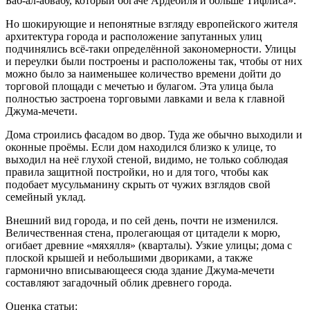
Баб-ал-абвабу, который богаче Ардебиля и больше Тифлиса».
Но шокирующие и непонятные взгляду европейского жителя
архитектура города и расположение запутанных улиц
подчинялись всё-таки определённой закономерности. Улицы
и переулки были построены и расположены так, чтобы от них
можно было за наименьшее количество времени дойти до
торговой площади с мечетью и булагом. Эта улица была
полностью застроена торговыми лавками и вела к главной
Джума-мечети.
Дома строились фасадом во двор. Туда же обычно выходили и
оконные проёмы. Если дом находился близко к улице, то
выходил на неё глухой стеной, видимо, не только соблюдая
правила защитной постройки, но и для того, чтобы как
подобает мусульманину скрыть от чужих взглядов свой
семейный уклад.
Внешний вид города, и по сей день, почти не изменился.
Величественная стена, пролегающая от цитадели к морю,
огибает древние «мяхялля» (кварталы). Узкие улицы; дома с
плоской крышей и небольшими двориками, а также
гармонично вписывающееся сюда здание Джума-мечети
составляют загадочный облик древнего города.
Оценка статьи: