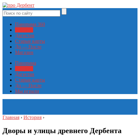
Панорама 360
История
Дагестан
Старые карты
До — После
Магазин
Панорама
История
Дагестан
Старые карты
До — После
Мы играли
Главная
›
История
›
Дворы и улицы древнего Дербента