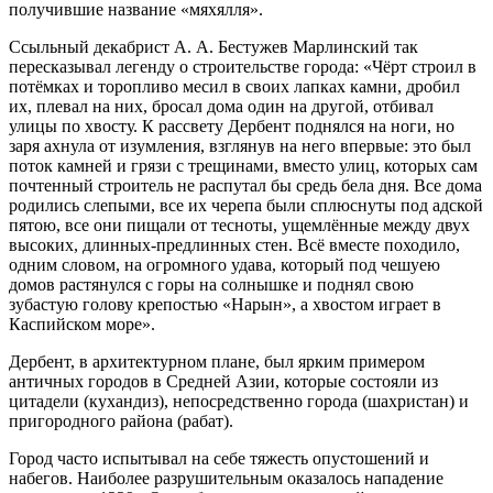
получившие название «мяхялля».
Ссыльный декабрист А. А. Бестужев Марлинский так
пересказывал легенду о строительстве города: «Чёрт строил в
потёмках и торопливо месил в своих лапках камни, дробил
их, плевал на них, бросал дома один на другой, отбивал
улицы по хвосту. К рассвету Дербент поднялся на ноги, но
заря ахнула от изумления, взглянув на него впервые: это был
поток камней и грязи с трещинами, вместо улиц, которых сам
почтенный строитель не распутал бы средь бела дня. Все дома
родились слепыми, все их черепа были сплюснуты под адской
пятою, все они пищали от тесноты, ущемлённые между двух
высоких, длинных-предлинных стен. Всё вместе походило,
одним словом, на огромного удава, который под чешуею
домов растянулся с горы на солнышке и поднял свою
зубастую голову крепостью «Нарын», а хвостом играет в
Каспийском море».
Дербент, в архитектурном плане, был ярким примером
античных городов в Средней Азии, которые состояли из
цитадели (кухандиз), непосредственно города (шахристан) и
пригородного района (рабат).
Город часто испытывал на себе тяжесть опустошений и
набегов. Наиболее разрушительным оказалось нападение