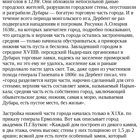
монголов в 1239г. Они обложили непосильной данью
городских жителей, разрушили городские стены, опустошили
и разграбили Дубары — богатую торговую часть города. И в
течение всего периода монгольского ига, Дербент не раз
подвергался нападениям и погромам. Рисунки А.Олеария
1638г., на которых запечатлен город, подробно показывают,
что цитадель и верхняя часть города остались застроенными,
средняя — только начинала обустраиваться, а приморская
нижняя часть пуста и бесхозна. Завладевший городом в
середине XVIIIB. персидский Надир-шах организовал в
Дубарах торговые лавки, надеясь на заселение приморской
части, но это ему не удалось, население как и раньше
продолжало пасти здесь скот. Так, даже один из участников
похода генерала Глазенапа в 1806г. на Дербент писал, что
«город разделяется натри части, нарочно сделанный для сего
стенами; верхняя часть составляет замок, называемый Нарын-
кала; средняя часть есть собственно город, заключающий
обывательские дома; нижняя, самая к морю, называемая
Дубара, есть пустое место, без жилья».
Застройка нижней части города началась только в Х1Хв. по
приказу генерала Ермолова. Вот как описывает город
академик П.Г.Бутков: «Каждый дом построен из дикого камня,
в два этажа, очень высоко; стены у них толщиною от 1,5 до 2
аршин; всякий дом есть почти особенный замок, который