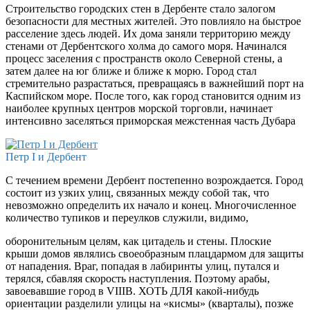
Строительство городских стен в Дербенте стало залогом
безопасности для местных жителей. Это повлияло на быстрое
расселение здесь людей. Их дома заняли территорию между
стенами от Дербентского холма до самого моря. Начинался
процесс заселения с пространств около Северной стены, а
затем далее на юг ближе и ближе к морю. Город стал
стремительно разрастаться, превращаясь в важнейший порт на
Каспийском море. После того, как город становится одним из
наиболее крупных центров морской торговли, начинает
интенсивно заселяться приморская межстенная часть Дубара
Петр I и Дербент
С течением времени Дербент постепенно возрождается. Город
состоит из узких улиц, связанных между собой так, что
невозможно определить их начало и конец. Многочисленное
количество тупиков и переулков служили, видимо,
оборонительным целям, как цитадель и стены. Плоские
крыши домов являлись своеобразным плацдармом для защиты
от нападения. Враг, попадая в лабиринты улиц, путался и
терялся, сбавляя скорость наступления. Поэтому арабы,
завоевавшие город в VIIIB. ХОТЬ ДЛЯ какой-нибудь
ориентации разделили улицы на «кисмы» (кварталы), позже