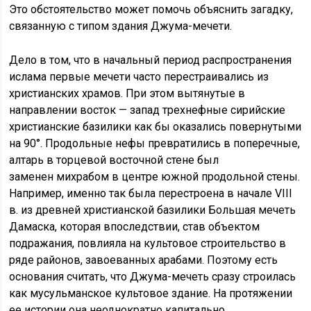
Это обстоятельство может помочь объяснить загадку,
связанную с типом здания Джума-мечети.
Дело в том, что в начальный период распространения
ислама первые мечети часто перестраивались из
христианских храмов. При этом вытянутые в
направлении восток — запад трехнефные сирийские
христианские базилики как бы оказались повернутыми
на 90°. Продольные нефы превратились в поперечные,
алтарь в торцевой восточной стене был
заменен михрабом в центре южной продольной стены.
Например, именно так была перестроена в начале VIII
в. из древней христианской базилики Большая мечеть
Дамаска, которая впоследствии, став объектом
подражания, повлияла на культовое строительство в
ряде районов, завоеванных арабами. Поэтому есть
основания считать, что Джума-мечеть сразу строилась
как мусульманское культовое здание. На протяжении
ее истории она неоднократно капитально