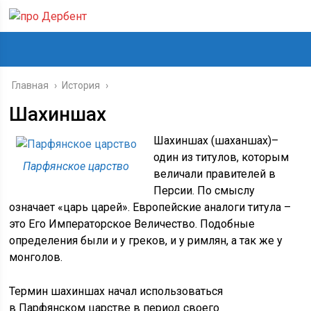
Главная
›
История
›
Шахиншах
Шахиншах (шаханшах)–
один из титулов, которым
Парфянское царство
величали правителей в
Персии. По смыслу
означает «царь царей». Европейские аналоги титула –
это Его Императорское Величество. Подобные
определения были и у греков, и у римлян, а так же у
монголов.
Термин шахиншах начал использоваться
в Парфянском царстве в период своего