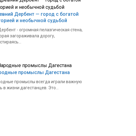
евний Дербент — город с богатой
торией и необычной судьбой
. Дербент - огромная пелазгическая стена,
орая загораживала дорогу,
стираясь...
родные промыслы Дагестана
одные промыслы всегда играли важную
ь в жизни дагестанцев. Это...