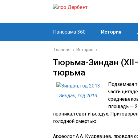
Панорама 360
История
Главная
›
История
›
Тюрьма-Зиндан (XII
тюрьма
Подземная 
части цитад
Зиндан, год 2013
средневеков
площадь — 25
проникал свет и воздух. Приговорен
голодной смертью.
Археолог А.А. Кудрявцев, проводя 