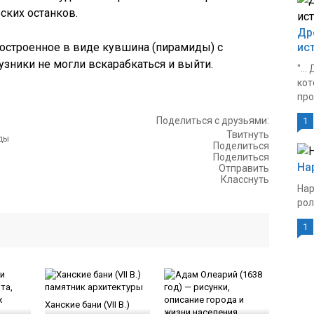
ских останков.
Др
построенное в виде кувшина (пирамиды) с
ис
узники не могли вскарабкаться и выйти.
"..
кот
про
Поделиться с друзьями:
1
Твитнуть
Поделиться
Поделиться
На
Отправить
Класснуть
Нар
рол
1
Ханские бани (VII В.)