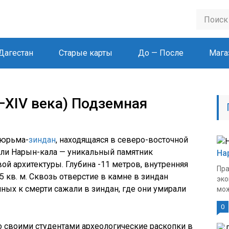
Дагестан
Старые карты
До — После
Мага
—XIV века) Подземная
тюрьма-
зиндан
, находящаяся в северо-восточной
ели Нарын-кала — уникальный памятник
На
ой архитектуры. Глубина -11 метров, внутренняя
Пра
 кв. м. Сквозь отверстие в камне в зиндан
эко
ных к смерти сажали в зиндан, где они умирали
мож
0
со своими студентами археологические раскопки в