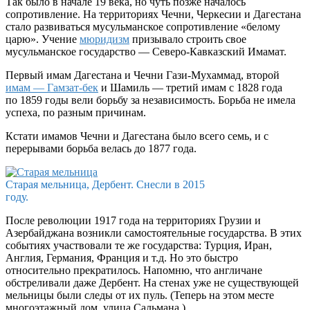
Так было в начале 19 века, но чуть позже началось
сопротивление. На территориях Чечни, Черкесии и Дагестана
стало развиваться мусульманское сопротивление «белому
царю». Учение
мюридизм
призывало строить свое
мусульманское государство — Северо-Кавказский Имамат.
Первый имам Дагестана и Чечни Гази-Мухаммад, второй
имам — Гамзат-бек
и Шамиль — третий имам с 1828 года
по 1859 годы вели борьбу за независимость. Борьба не имела
успеха, по разным причинам.
Кстати имамов Чечни и Дагестана было всего семь, и с
перерывами борьба велась до 1877 года.
Старая мельница, Дербент. Снесли в 2015
году.
После революции 1917 года на территориях Грузии и
Азербайджана возникли самостоятельные государства. В этих
событиях участвовали те же государства: Турция, Иран,
Англия, Германия, Франция и т.д. Но это быстро
относительно прекратилось. Напомню, что англичане
обстреливали даже Дербент. На стенах уже не существующей
мельницы были следы от их пуль. (Теперь на этом месте
многоэтажный дом. улица Сальмана.)