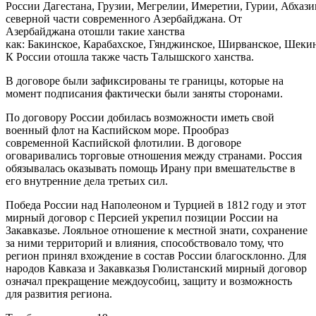
России Дагестана, Грузии, Мегрелии, Имеретии, Гурии, Абхази
северной части современного Азербайджана. От
Азербайджана отошли такие ханства
как: Бакинское, Карабахское, Гянджинское, Ширванское, Шекин
К России отошла также часть Талышского ханства.
В договоре были зафиксированы те границы, которые на
момент подписания фактически были заняты сторонами.
По договору России добилась возможности иметь свой
военный флот на Каспийском море. Прообраз
современной Каспийской флотилии. В договоре
оговаривались торговые отношения между странами. Россия
обязывалась оказывать помощь Ирану при вмешательстве в
его внутренние дела третьих сил.
Победа России над Наполеоном и Турцией в 1812 году и этот
мирный договор с Персией укрепил позиции России на
Закавказье. Лояльное отношение к местной знати, сохранение
за ними территорий и влияния, способствовало тому, что
регион принял вхождение в состав России благосклонно. Для
народов Кавказа и Закавказья Гюлистанский мирный договор
означал прекращение междоусобиц, защиту и возможность
для развития региона.