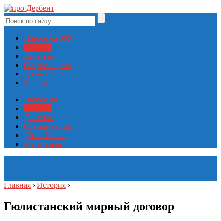
Панорама 360
История
Дагестан
Старые карты
До — После
Магазин
Панорама
История
Дагестан
Старые карты
До — После
Мы играли
Главная
›
История
›
Гюлистанский мирный договор