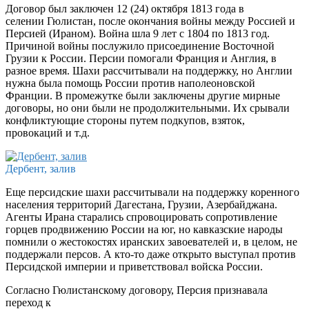
Договор был заключен 12 (24) октября 1813 года в
селении Гюлистан, после окончания войны между Россией и
Персией (Ираном). Война шла 9 лет с 1804 по 1813 год.
Причиной войны послужило присоединение Восточной
Грузии к России. Персии помогали Франция и Англия, в
разное время. Шахи рассчитывали на поддержку, но Англии
нужна была помощь России против наполеоновской
Франции. В промежутке были заключены другие мирные
договоры, но они были не продолжительными. Их срывали
конфликтующие стороны путем подкупов, взяток,
провокаций и т.д.
Дербент, залив
Еще персидские шахи рассчитывали на поддержку коренного
населения территорий Дагестана, Грузии, Азербайджана.
Агенты Ирана старались спровоцировать сопротивление
горцев продвижению России на юг, но кавказские народы
помнили о жестокостях иранских завоевателей и, в целом, не
поддержали персов. А кто-то даже открыто выступал против
Персидской империи и приветствовал войска России.
Согласно Гюлистанскому договору, Персия признавала
переход к