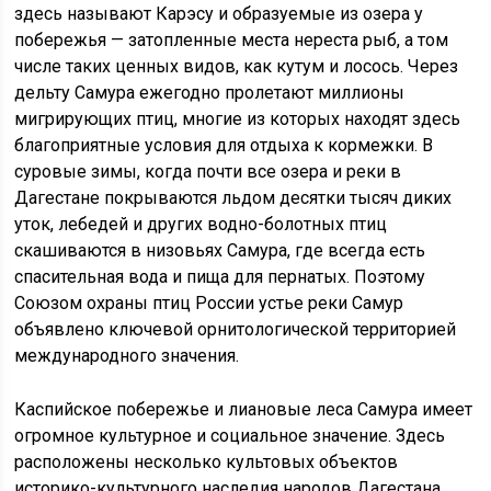
здесь называют Карэсу и образуемые из озера у
побережья — затопленные места нереста рыб, а том
числе таких ценных видов, как кутум и лосось. Через
дельту Самура ежегодно пролетают миллионы
мигрирующих птиц, многие из которых находят здесь
благоприятные условия для отдыха к кормежки. В
суровые зимы, когда почти все озера и реки в
Дагестане покрываются льдом десятки тысяч диких
уток, лебедей и других водно-болотных птиц
скашиваются в низовьях Самура, где всегда есть
спасительная вода и пища для пернатых. Поэтому
Союзом охраны птиц России устье реки Самур
объявлено ключевой орнитологической территорией
международного значения.
Каспийское побережье и лиановые леса Самура имеет
огромное культурное и социальное значение. Здесь
расположены несколько культовых объектов
историко-культурного наследия народов Дагестана.