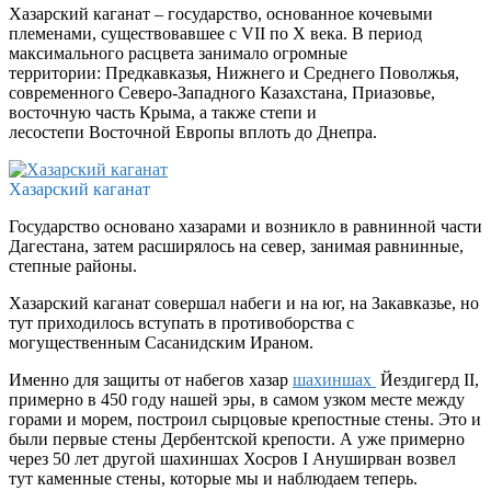
Хазарский каганат – государство, основанное кочевыми
племенами, существовавшее с VII по X века. В период
максимального расцвета занимало огромные
территории: Предкавказья, Нижнего и Среднего Поволжья,
современного Северо-Западного Казахстана, Приазовье,
восточную часть Крыма, а также степи и
лесостепи Восточной Европы вплоть до Днепра.
Хазарский каганат
Государство основано хазарами и возникло в равнинной части
Дагестана, затем расширялось на север, занимая равнинные,
степные районы.
Хазарский каганат совершал набеги и на юг, на Закавказье, но
тут приходилось вступать в противоборства с
могущественным Сасанидским Ираном.
Именно для защиты от набегов хазар
шахиншах
Йездигерд II,
примерно в 450 году нашей эры, в самом узком месте между
горами и морем, построил сырцовые крепостные стены. Это и
были первые стены Дербентской крепости. А уже примерно
через 50 лет другой шахиншах Хосров I Ануширван возвел
тут каменные стены, которые мы и наблюдаем теперь.