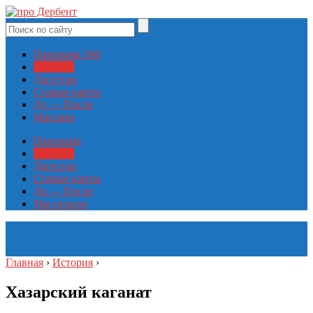
Панорама 360
История
Дагестан
Старые карты
До — После
Магазин
Панорама
История
Дагестан
Старые карты
До — После
Мы играли
Главная
›
История
›
Хазарский каганат